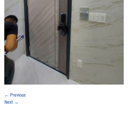
←
Previous
Next
→