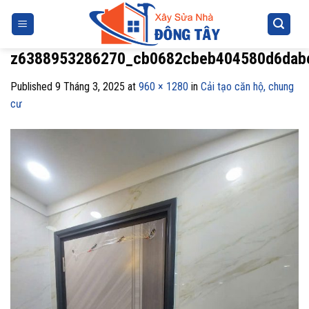
Skip
to
content
z6388953286270_cb0682cbeb404580d6dab
Published
9 Tháng 3, 2025
at
960 × 1280
in
Cải tạo căn hộ, chung
cư