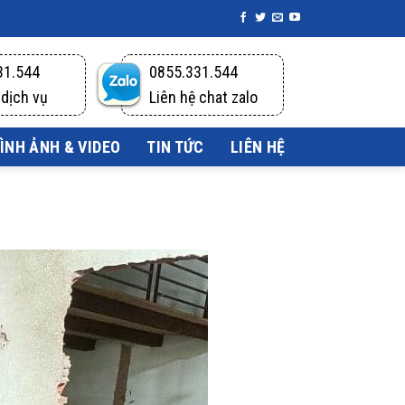
31.544
0855.331.544
 dịch vụ
Liên hệ chat zalo
ÌNH ẢNH & VIDEO
TIN TỨC
LIÊN HỆ