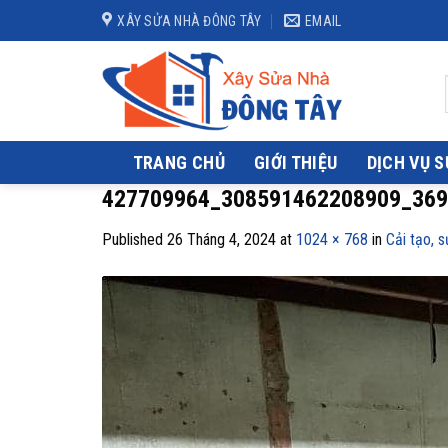
Skip
XÂY SỬA NHÀ ĐÔNG TÂY
EMAIL
to
content
TRANG CHỦ
GIỚI THIỆU
DỊCH VỤ 
427709964_308591462208909_369
Published
26 Tháng 4, 2024
at
1024 × 768
in
Cải tạo, 