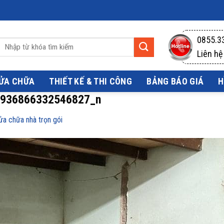
0855.3
Liên hệ
SỬA CHỮA
THIẾT KẾ & THI CÔNG
BẢNG BÁO GIÁ
H
936866332546827_n
sửa chữa nhà trọn gói