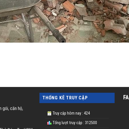
F
THỐNG KÊ TRUY CẬP
n gói, căn hộ,
Truy cập hôm nay : 424
Tổng lượt truy cập : 312500