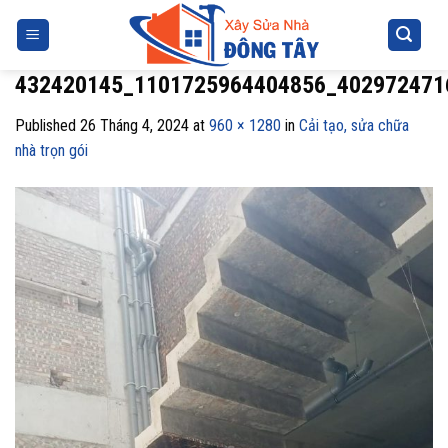
Skip
to
content
432420145_1101725964404856_402972471
Published
26 Tháng 4, 2024
at
960 × 1280
in
Cải tạo, sửa chữa
nhà trọn gói