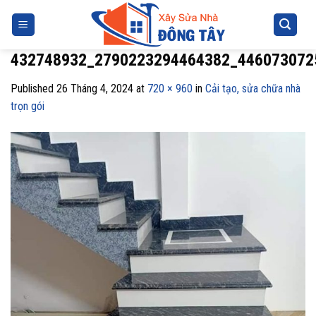
Skip
to
content
432748932_2790223294464382_446073072
Published
26 Tháng 4, 2024
at
720 × 960
in
Cải tạo, sửa chữa nhà
trọn gói