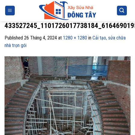
Skip
to
content
433527245_1101726017738184_616469019
Published
26 Tháng 4, 2024
at
1280 × 1280
in
Cải tạo, sửa chữa
nhà trọn gói