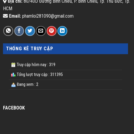
Địa chỉ:
80/40D Đường Bình Chiểu, P. Bình Chiểu, Tp. Thủ Đức, Tp.
HCM
Email:
phamloi281090@gmail.com
THỐNG KÊ TRUY CẬP
Truy cập hôm nay : 319
Tổng lượt truy cập : 311395
Đang xem : 2
FACEBOOK