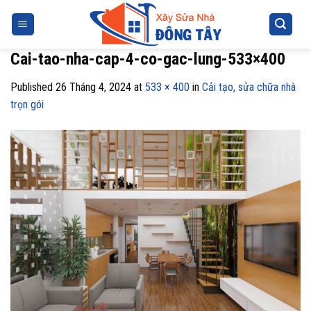
Skip
to
content
Cai-tao-nha-cap-4-co-gac-lung-533×400
Published
26 Tháng 4, 2024
at
533 × 400
in
Cải tạo, sửa chữa nhà
trọn gói