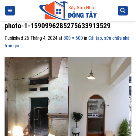
Skip
to
content
photo-1-1590996285275633913529
Published
26 Tháng 4, 2024
at
800 × 600
in
Cải tạo, sửa chữa nhà
trọn gói