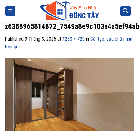
Skip
to
content
z6388965814872_7549a8e9c103a4a5ef94ab
Published
9 Tháng 3, 2025
at
1280 × 720
in
Cải tạo, sửa chữa nhà
trọn gói