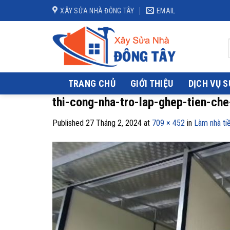
Skip
XÂY SỬA NHÀ ĐÔNG TÂY
EMAIL
to
content
TRANG CHỦ
GIỚI THIỆU
DỊCH VỤ 
thi-cong-nha-tro-lap-ghep-tien-che
Published
27 Tháng 2, 2024
at
709 × 452
in
Làm nhà ti