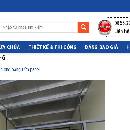
0855.3
Liên hệ
SỬA CHỮA
THIẾT KẾ & THI CÔNG
BẢNG BÁO GIÁ
H
-6
ền chế bằng tấm panel