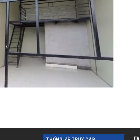
F
THỐNG KÊ TRUY CẬP