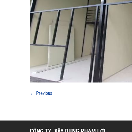
←
Previous
CÔNG TY XÂY DỰNG PHẠM LỢI