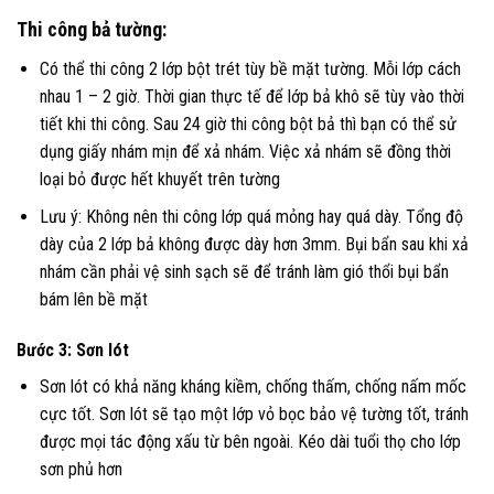
Thi công bả tường:
Có thể thi công 2 lớp bột trét tùy bề mặt tường. Mỗi lớp cách
nhau 1 – 2 giờ. Thời gian thực tế để lớp bả khô sẽ tùy vào thời
tiết khi thi công. Sau 24 giờ thi công bột bả thì bạn có thể sử
dụng giấy nhám mịn để xả nhám. Việc xả nhám sẽ đồng thời
loại bỏ được hết khuyết trên tường
Lưu ý: Không nên thi công lớp quá mỏng hay quá dày. Tổng độ
dày của 2 lớp bả không được dày hơn 3mm. Bụi bẩn sau khi xả
nhám cần phải vệ sinh sạch sẽ để tránh làm gió thổi bụi bẩn
bám lên bề mặt
Bước 3: Sơn lót
Sơn lót có khả năng kháng kiềm, chống thấm, chống nấm mốc
cực tốt. Sơn lót sẽ tạo một lớp vỏ bọc bảo vệ tường tốt, tránh
được mọi tác động xấu từ bên ngoài. Kéo dài tuổi thọ cho lớp
sơn phủ hơn