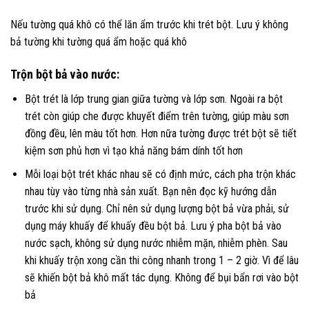
Nếu tường quá khô có thể lăn ẩm trước khi trét bột. Lưu ý không
bả tường khi tường quá ẩm hoặc quá khô
Trộn bột bả vào nước:
Bột trét là lớp trung gian giữa tường và lớp sơn. Ngoài ra bột
trét còn giúp che được khuyết điểm trên tường, giúp màu sơn
đồng đều, lên màu tốt hơn. Hơn nữa tường được trét bột sẽ tiết
kiệm sơn phủ hơn vì tạo khả năng bám dính tốt hơn
Mỗi loại bột trét khác nhau sẽ có định mức, cách pha trộn khác
nhau tùy vào từng nhà sản xuất. Bạn nên đọc kỹ hướng dẫn
trước khi sử dụng. Chỉ nên sử dụng lượng bột bả vừa phải, sử
dụng máy khuấy để khuấy đều bột bả. Lưu ý pha bột bả vào
nước sạch, không sử dụng nước nhiễm mặn, nhiễm phèn. Sau
khi khuấy trộn xong cần thi công nhanh trong 1 – 2 giờ. Vì để lâu
sẽ khiến bột bả khô mất tác dụng. Không để bụi bẩn rơi vào bột
bả