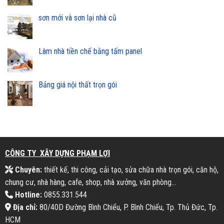
sơn mới và sơn lại nhà cũ
Làm nhà tiền chế bằng tấm panel
Bảng giá nội thất trọn gói
CÔNG TY XÂY DỰNG PHẠM LỢI
Chuyên:
thiết kế, thi công, cải tạo, sửa chữa nhà trọn gói, căn hộ,
chung cư, nhà hàng, cafe, shop, nhà xưởng, văn phòng...
Hotline:
0855.331.544
Địa chỉ:
80/40D Đường Bình Chiểu, P. Bình Chiểu, Tp. Thủ Đức, Tp.
HCM